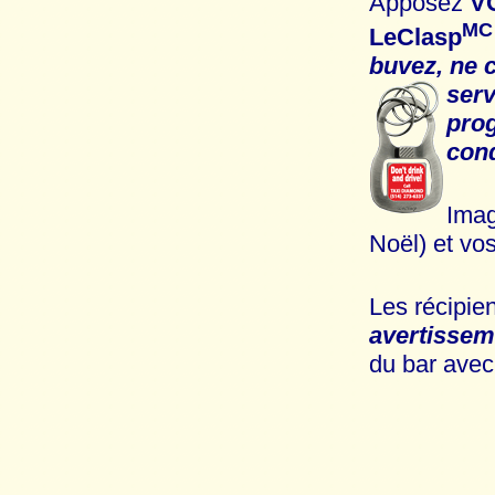
Apposez
V
MC
LeClasp
buvez, ne 
serv
prog
cond
Imag
Noël) et vo
Les récipie
avertisse
du bar ave