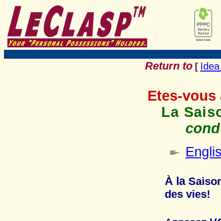
Return to
Idea
[
Etes-vous 
La Sais
condu
Engli
À la
S
aiso
des vies!