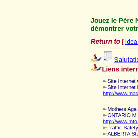
J
ouez le Père 
démontrer votr
Return to
Idea
[
Salutati
Liens inter
Site Interne
Site Internet
http://www.mad
Mothers Agai
ONTARIO Min
http://www.mto
Traffic Safe
ALBERTA S
t