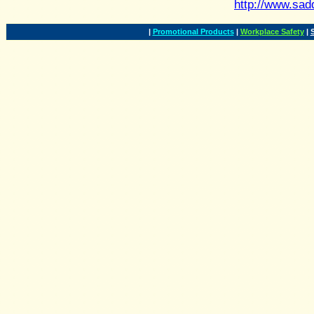
http://www.sad
|
Promotional Products
|
Workplace Safety
|